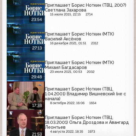
Приглашает Борис Ноткин (ТВЦ, 200?)
Светлана Захарова
15 июля 2015, 22:15
2714
23:54
Приглашает Борис Ноткин (МТК)
Василий Аксёнов
16 декабря 2021, 01:51
2312
27:13
Приглашает Борис Ноткин (МТК)
Михаил Багдасаров
23 июля 2021, 00:53
2032
29:48
Приглашает Борис Ноткин (ТВЦ,
1.04.2001) Владимир Вишневский (не с
начала)
8 октября 2022, 16:06
1654
17:38
Приглашает Борис Ноткин (ТВЦ,
18.03.2001) Ольга Дроздова и Авангард
Леонтьев
4 августа 2022, 18:35
1973
21:53