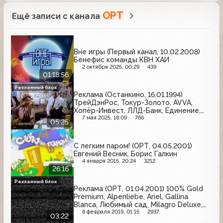
ОРТ
Ещё записи с канала
Вне игры (Первый канал, 10.02.2008)
Бенефис команды КВН ХАИ
2 октября 2025, 00:29
439
01:18:56
Рекламный блок
Реклама (Останкино, 16.01.1994)
ТрейДэнРос, Токур-Золото, AVVA,
Хопёр-Инвест, ЛЛД-Банк, Единение,
Эрлан, жвачка Donald Duck, ТД
7 мая 2025, 18:09
766
05:25
С легким паром! (ОРТ, 04.05.2001)
Евгений Весник, Борис Галкин
4 января 2015, 20:24
3212
26:16
Рекламный блок
Реклама (ОРТ, 01.04.2001) 100% Gold
Premium, Alpenliebe, Ariel, Gallina
Blanca, Любимый сад, Milagro Deluxe,
Чудо Йогурт, Pantene
8 февраля 2019, 01:15
2937
03:22