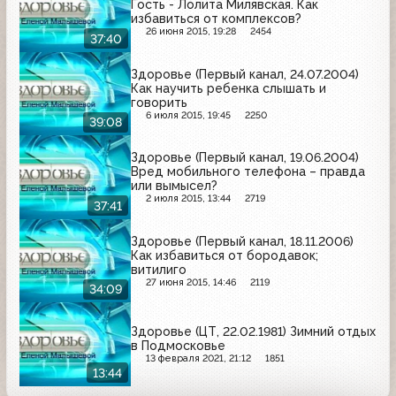
Гость - Лолита Милявская. Как
избавиться от комплексов?
26 июня 2015, 19:28
2454
37:40
Здоровье (Первый канал, 24.07.2004)
Как научить ребенка слышать и
говорить
6 июля 2015, 19:45
2250
39:08
Здоровье (Первый канал, 19.06.2004)
Вред мобильного телефона – правда
или вымысел?
2 июля 2015, 13:44
2719
37:41
Здоровье (Первый канал, 18.11.2006)
Как избавиться от бородавок;
витилиго
27 июня 2015, 14:46
2119
34:09
Здоровье (ЦТ, 22.02.1981) Зимний отдых
в Подмосковье
13 февраля 2021, 21:12
1851
13:44