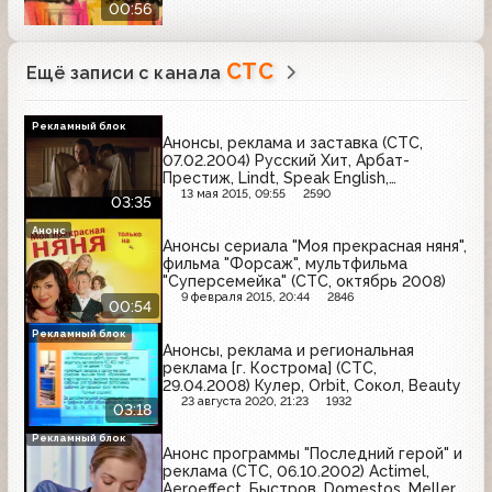
00:56
СТС
Ещё записи с канала
Рекламный блок
Анонсы, реклама и заставка (СТС,
07.02.2004) Русский Хит, Арбат-
Престиж, Lindt, Speak English,
Greenfield, Megadance Энергия FM,
13 мая 2015, 09:55
2590
03:35
Новый взгляд
Анонс
Анонсы сериала "Моя прекрасная няня",
фильма "Форсаж", мультфильма
"Суперсемейка" (СТС, октябрь 2008)
9 февраля 2015, 20:44
2846
00:54
Рекламный блок
Анонсы, реклама и региональная
реклама [г. Кострома] (СТС,
29.04.2008) Кулер, Orbit, Сокол, Beauty
23 августа 2020, 21:23
1932
03:18
Рекламный блок
Анонс программы "Последний герой" и
реклама (СТС, 06.10.2002) Actimel,
Aeroeffect, Быстров, Domestos, Meller,