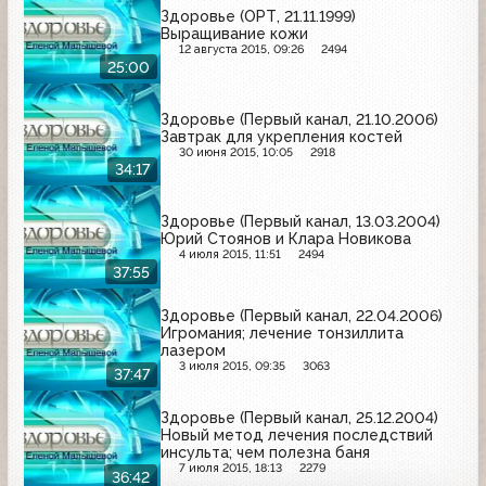
Здоровье (ОРТ, 21.11.1999)
Выращивание кожи
12 августа 2015, 09:26
2494
25:00
Здоровье (Первый канал, 21.10.2006)
Завтрак для укрепления костей
30 июня 2015, 10:05
2918
34:17
Здоровье (Первый канал, 13.03.2004)
Юрий Стоянов и Клара Новикова
4 июля 2015, 11:51
2494
37:55
Здоровье (Первый канал, 22.04.2006)
Игромания; лечение тонзиллита
лазером
3 июля 2015, 09:35
3063
37:47
Здоровье (Первый канал, 25.12.2004)
Новый метод лечения последствий
инсульта; чем полезна баня
7 июля 2015, 18:13
2279
36:42