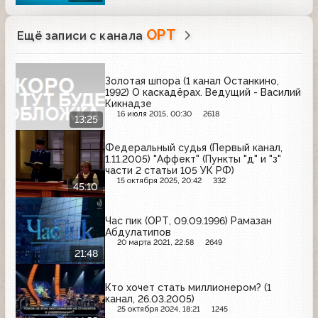
ОРТ
Ещё записи с канала
Золотая шпора (1 канал Останкино,
1992) О каскадёрах. Ведущий - Василий
Кикнадзе
16 июля 2015, 00:30
2618
13:25
Федеральный судья (Первый канал,
1.11.2005) "Аффект" (Пункты "д" и "з"
части 2 статьи 105 УК РФ)
15 октября 2025, 20:42
332
45:10
Час пик (ОРТ, 09.09.1996) Рамазан
Абдулатипов
20 марта 2021, 22:58
2649
21:48
Кто хочет стать миллионером? (1
канал, 26.03.2005)
25 октября 2024, 18:21
1245