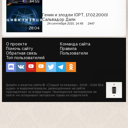
44:55
Гении и злодеи (ОРТ, 17.02.2000)
Сальвадор Дали
24 сентября 2015, 14:49
2447
28:04
О проекте
Команда сайта
Помочь сайту
Правила
Обратная связь
Пользователи
Топ пользователей
Дизайн и верстка сайта © «Старый телевизор»; 2008 - 2026 Все
аудио- и видеоматериалы, размещённые на сайте,
принадлежат их владельцам. Нахождение материалов на
сайте не оспаривает авторские права их создателей.