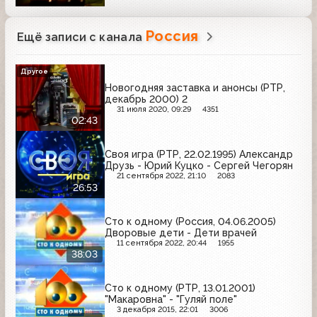
Россия
Ещё записи с канала
Другое
Новогодняя заставка и анонсы (РТР,
декабрь 2000) 2
31 июля 2020, 09:29
4351
02:43
Своя игра (РТР, 22.02.1995) Александр
Друзь - Юрий Куцко - Сергей Чегорян
21 сентября 2022, 21:10
2083
26:53
Сто к одному (Россия, 04.06.2005)
Дворовые дети - Дети врачей
11 сентября 2022, 20:44
1955
38:03
Сто к одному (РТР, 13.01.2001)
"Макаровна" - "Гуляй поле"
3 декабря 2015, 22:01
3006