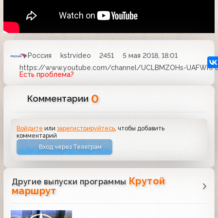
Россия
kstrvideo
2451
5 мая 2018, 18:01
https://www.youtube.com/channel/UCLBMZOHs-UAFWKFu
Есть проблема?
0
Комментарии
Войдите
или
зарегистрируйтесь
, чтобы добавить
комментарий
Вход через Телеграм
Крутой
Другие выпуски программы
маршрут