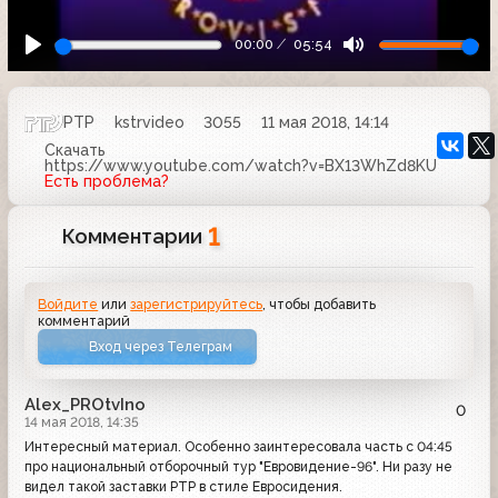
00:00
05:54
РТР
kstrvideo
3055
11 мая 2018, 14:14
Скачать
https://www.youtube.com/watch?v=BX13WhZd8KU
Есть проблема?
1
Комментарии
Войдите
или
зарегистрируйтесь
, чтобы добавить
комментарий
Вход через Телеграм
Alex_PROtvIno
0
14 мая 2018, 14:35
Интересный материал. Особенно заинтересовала часть с 04:45
про национальный отборочный тур "Евровидение-96". Ни разу не
видел такой заставки РТР в стиле Евросидения.