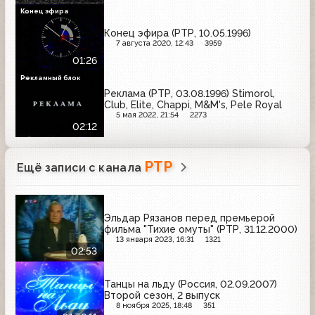
Конец эфира
Конец эфира (РТР, 10.05.1996)
7 августа 2020, 12:43
3959
01:26
Рекламный блок
Реклама (РТР, 03.08.1996) Stimorol,
Club, Elite, Chappi, M&M's, Pele Royal
5 мая 2022, 21:54
2273
02:12
РТР
Ещё записи с канала
Эльдар Рязанов перед премьерой
фильма "Тихие омуты" (РТР, 31.12.2000)
13 января 2023, 16:31
1321
02:53
Танцы на льду (Россия, 02.09.2007)
Второй сезон, 2 выпуск
8 ноября 2025, 18:48
351