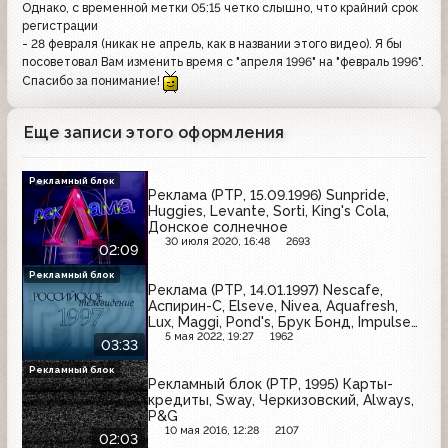
Однако, с временной метки 05:15 четко слышно, что крайний срок
регистрации
- 28 февраля (никак не апрель, как в названии этого видео). Я бы
посоветовал Вам изменить время с "апреля 1996" на "февраль 1996".
Спасибо за понимание!
Еще записи этого оформления
Рекламный блок
Реклама (РТР, 15.09.1996) Sunpride,
Huggies, Levante, Sorti, King's Cola,
Донское солнечное
30 июля 2020, 16:48
2693
02:09
Рекламный блок
Реклама (РТР, 14.01.1997) Nescafe,
Аспирин-C, Elseve, Nivea, Aquafresh,
Lux, Maggi, Pond's, Брук Бонд, Impulse
O2, Oxy 10
5 мая 2022, 19:27
1962
03:33
Рекламный блок
Рекламный блок (РТР, 1995) Карты-
кредиты, Sway, Черкизовский, Always,
P&G
10 мая 2016, 12:28
2107
02:03