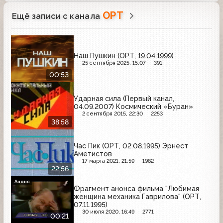
ОРТ
Ещё записи с канала
Наш Пушкин (ОРТ, 19.04.1999)
25 сентября 2025, 15:07
391
00:53
Ударная сила (Первый канал,
04.09.2007) Космический «Буран»
2 сентября 2015, 22:30
2253
38:58
Час Пик (ОРТ, 02.08.1995) Эрнест
Аметистов
17 марта 2021, 21:59
1982
22:56
Анонс
Фрагмент анонса фильма "Любимая
женщина механика Гаврилова" (ОРТ,
07.11.1995)
30 июля 2020, 16:49
2771
00:21