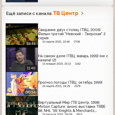
ТВ Центр
Ещё записи с канала
Свидание двух столиц (ТВЦ, 2006)
Фильм третий "Невский - Тверская" 2
серия
10 марта 2021, 19:48
1708
33:43
На самом деле (ТВЦ, январь 1999) (не с
начала) (2)
13 января 2023, 16:13
1162
11:40
Прогноз погоды (ТВЦ, октябрь 1999)
24 марта 2015, 04:29
2378
00:54
Виртуальный Мир (ТВ Центр, 1998)
Motion Capture; анонс выставки TRBE
98; NHL '99; Knights & Merchants;
Populous 3; Caesar III
15 августа 2015, 09:09
2613