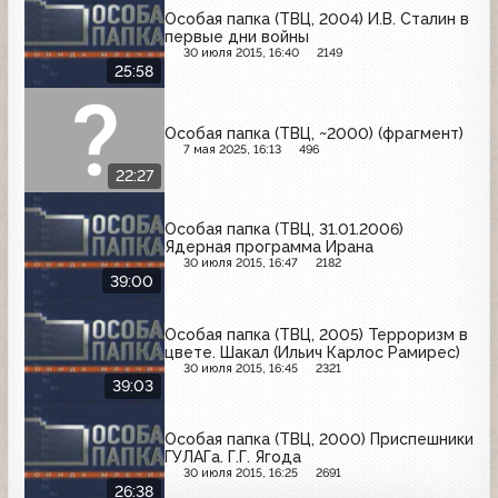
Особая папка (ТВЦ, 2004) И.В. Сталин в
первые дни войны
30 июля 2015, 16:40
2149
25:58
Особая папка (ТВЦ, ~2000) (фрагмент)
7 мая 2025, 16:13
496
22:27
Особая папка (ТВЦ, 31.01.2006)
Ядерная программа Ирана
30 июля 2015, 16:47
2182
39:00
Особая папка (ТВЦ, 2005) Терроризм в
цвете. Шакал (Ильич Карлос Рамирес)
30 июля 2015, 16:45
2321
39:03
Особая папка (ТВЦ, 2000) Приспешники
ГУЛАГа. Г.Г. Ягода
30 июля 2015, 16:25
2691
26:38