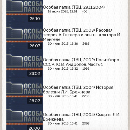
Особая папка (ТВЦ, 29.11.2004)
15 июня 2025, 12:51
405
25:10
Особая папка (ТВЦ, 2003) Расовая
теория А. Гитлера и опыты доктора Й.
Менгеле
30 июля 2015, 16:38
2488
26:07
Особая папка (ТВЦ, 2002) Политбюро
СССР. Ю.В. Андропов. Часть 1
30 июля 2015, 16:32
1986
26:02
Особая папка (ТВЦ, 2004) История
болезни Л.И. Брежнева
30 июля 2015, 16:41
2250
26:02
Особая папка (ТВЦ, 2004) Смерть Л.И.
Брежнева
30 июля 2015, 16:41
2069
26:00