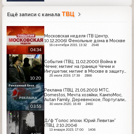
ТВЦ
Ещё записи с канала
Московская неделя (ТВ Центр,
10.12.2006) Фенольные дома в Москве
16 сентября 2015, 13:32
2548
04:34
События (ТВЦ, 11.02.2000) Война в
Чечне; митинг на границе Чечни и
Ингушетии; митинг в Москве в защиту
Андрея Бабицкого; поездка Владимира
25 июля 2019, 17:39
2866
10:20
Путина в Краснодар
Рекламный блок
Реклама (ТВЦ, 21.05.2001) МТС,
Domestos, Мечта хозяйки, КампоМос,
Autan Family, Деревенское, Португалия,
Известия, Хозяюшка, Knorr
30 июля 2020, 16:49
2460
03:55
Д/ф “Голос эпохи. Юрий Левитан”
(ТВЦ, 2.10.2004)
13 января 2023, 17:00
1406