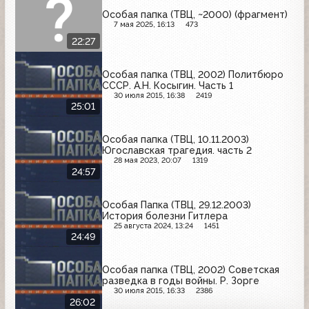
Особая папка (ТВЦ, ~2000) (фрагмент)
7 мая 2025, 16:13
473
22:27
Особая папка (ТВЦ, 2002) Политбюро
СССР. А.Н. Косыгин. Часть 1
30 июля 2015, 16:38
2419
25:01
Особая папка (ТВЦ, 10.11.2003)
Югославская трагедия. часть 2
28 мая 2023, 20:07
1319
24:57
Особая Папка (ТВЦ, 29.12.2003)
История болезни Гитлера
25 августа 2024, 13:24
1451
24:49
Особая папка (ТВЦ, 2002) Советская
разведка в годы войны. Р. Зорге
30 июля 2015, 16:33
2386
26:02