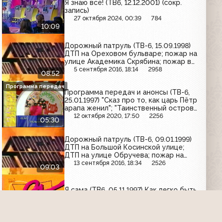
Я знаю всё! (ТВ6, 12.12.2001) (сокр.
запись)
27 октября 2024, 00:39
784
10:09
Дорожный патруль (ТВ-6, 15.09.1998)
ДТП на Ореховом бульваре; пожар на
улице Академика Скрябина; пожар в
квартире в проезде Серебрякова
5 сентября 2016, 18:14
2958
08:52
Программа передач
Программа передач и анонсы (ТВ-6,
25.01.1997) "Сказ про то, как царь Пётр
арапа женил"; "Таинственный остров";
Кинотеатр ТВ-6. Чарли Чаплин
12 октября 2020, 17:50
2256
05:30
Дорожный патруль (ТВ-6, 09.01.1999)
ДТП на Большой Косинской улице;
ДТП на улице Обручева; пожар на
Ивантеевской улице
13 сентября 2016, 18:34
2526
09:03
Я сама (ТВ6, 05.11.1997) Как легко быть
мамой!
29 июня 2025, 17:27
488