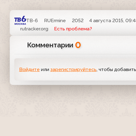
ТВ-6
RUErmine
2052
4 августа 2015, 09:4
rutracker.org
Есть проблема?
0
Комментарии
Войдите
или
зарегистрируйтесь
, чтобы добавит