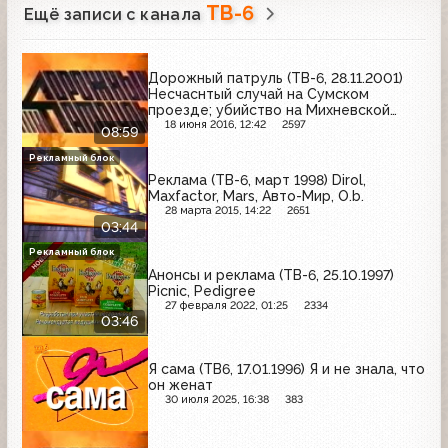
ТВ-6
Ещё записи с канала
Дорожный патруль (ТВ-6, 28.11.2001)
Несчаснтый случай на Сумском
проезде; убийство на Михневской
улице; ДТП на Никитинской улице
18 июня 2016, 12:42
2597
08:59
Рекламный блок
Реклама (ТВ-6, март 1998) Dirol,
Maxfactor, Mars, Авто-Мир, O.b.
28 марта 2015, 14:22
2651
03:44
Рекламный блок
Анонсы и реклама (ТВ-6, 25.10.1997)
Picnic, Pedigree
27 февраля 2022, 01:25
2334
03:46
Я сама (ТВ6, 17.01.1996) Я и не знала, что
он женат
30 июля 2025, 16:38
383