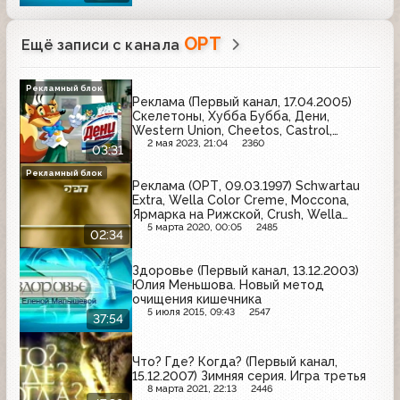
ОРТ
Ещё записи с канала
Рекламный блок
Реклама (Первый канал, 17.04.2005)
Скелетоны, Хубба Бубба, Дени,
Western Union, Cheetos, Castrol,
Фастум-гель, Philips, Супер-Момент
2 мая 2023, 21:04
2360
03:31
Рекламный блок
Реклама (ОРТ, 09.03.1997) Schwartau
Extra, Wella Color Creme, Moccona,
Ярмарка на Рижской, Crush, Wella
Sanara
5 марта 2020, 00:05
2485
02:34
Здоровье (Первый канал, 13.12.2003)
Юлия Меньшова. Новый метод
очищения кишечника
5 июля 2015, 09:43
2547
37:54
Что? Где? Когда? (Первый канал,
15.12.2007) Зимняя серия. Игра третья
8 марта 2021, 22:13
2446