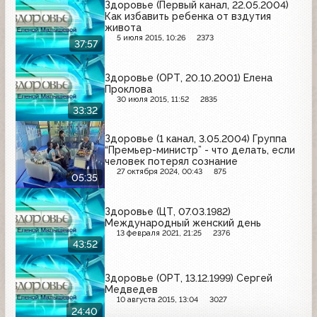
Здоровье (Первый канал, 22.05.2004)
Как избавить ребенка от вздутия
живота
5 июля 2015, 10:26
2373
37:57
Здоровье (ОРТ, 20.10.2001) Елена
Проклова
30 июля 2015, 11:52
2835
33:32
Здоровье (1 канал, 3.05.2004) Группа
“Премьер-министр” - что делать, если
человек потерял сознание
27 октября 2024, 00:43
875
05:35
Здоровье (ЦТ, 07.03.1982)
Международный женский день
13 февраля 2021, 21:25
2376
43:52
Здоровье (ОРТ, 13.12.1999) Сергей
Медведев
10 августа 2015, 13:04
3027
24:40