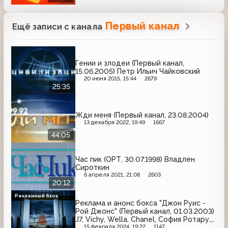
Первый канал
Ещё записи с канала
Гении и злодеи (Первый канал,
15.06.2005) Петр Ильич Чайковский
20 июня 2015, 15:44
2679
25:35
Жди меня (Первый канал, 23.08.2004)
13 декабря 2022, 19:49
1667
44:05
Час пик (ОРТ, 30.07.1998) Владлен
Сироткин
6 апреля 2021, 21:08
2603
20:12
Рекламный блок
Реклама и анонс бокса "Джон Руис -
Рой Джонс" (Первый канал, 01.03.2003)
J7, Vichy, Wella, Chanel, София Ротару,
Гранд, Рондо, Carte Noire
15 февраля 2024, 19:22
1147