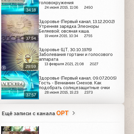
головокружения
24 июня 2015, 11:06
2450
34:18
Здоровье (Первый канал, 13.12.2002)
Утренняя зарядка Элеоноры
Беляевой; овсяная каша.
19 июля 2015, 10:34
2755
37:54
Здоровье (ЦТ, 30.10.1976)
Заболевания гортани и голосового
аппарата
13 февраля 2021, 21:08
2027
29:59
Здоровье (Первый канал, 09.07.2005)
Гость - Вениамин Смехов. Как
подобрать солнцезащитные очки
28 июня 2015, 15:23
2373
37:57
ОРТ
Ещё записи с канала