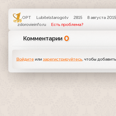
ОРТ
Lubitelstarogotv
2815
8 августа 2015
zdorovieinfo.ru
Есть проблема?
0
Комментарии
Войдите
или
зарегистрируйтесь
, чтобы добавит