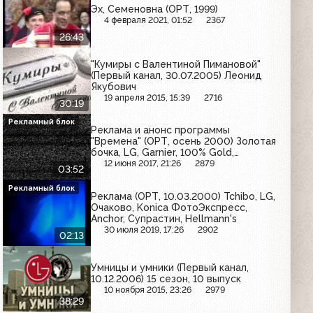
Эх, Семеновна (ОРТ, 1999)
4 февраля 2021, 01:52
2367
26:43
"Кумиры с Валентиной Пимановой"
(Первый канал, 30.07.2005) Леонид
Якубович
19 апреля 2015, 15:39
2716
30:19
Рекламный блок
Реклама и анонс программы
"Времена" (ОРТ, осень 2000) Золотая
бочка, LG, Garnier, 100% Gold,
Фервекс, Красный восток, Чудо-
12 июня 2017, 21:26
2879
03:52
йогурт
Рекламный блок
Реклама (ОРТ, 10.03.2000) Tchibo, LG,
Очаково, Konica ФотоЭкспресс,
Anchor, Супрастин, Hellmann's
30 июля 2019, 17:26
2902
02:13
Умницы и умники (Первый канал,
10.12.2006) 15 сезон, 10 выпуск
10 ноября 2015, 23:26
2979
38:29