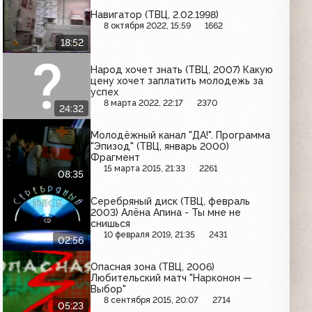
Навигатор (ТВЦ, 2.02.1998)
8 октября 2022, 15:59
1662
18:52
Народ хочет знать (ТВЦ, 2007) Какую
цену хочет заплатить молодежь за
успех
8 марта 2022, 22:17
2370
24:32
Молодёжный канал "ДА!". Программа
"Эпизод" (ТВЦ, январь 2000)
Фрагмент
15 марта 2015, 21:33
2261
08:35
Серебряный диск (ТВЦ, февраль
2003) Алёна Апина - Ты мне не
снишься
10 февраля 2019, 21:35
2431
02:56
Опасная зона (ТВЦ, 2006)
Любительский матч "Нарконон —
Выбор"
8 сентября 2015, 20:07
2714
05:23