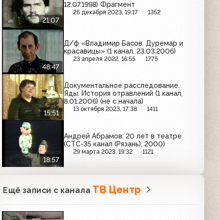
12.07.1998) Фрагмент
25 декабря 2023, 19:17
1352
21:07
Д/ф «Владимир Басов. Дуремар и
красавицы» (1 канал, 23.03.2006)
23 апреля 2022, 16:55
1775
48:47
Документальное расследование.
Яды. История отравлений (1 канал,
8.01.2006) (не с начала)
13 октября 2023, 17:38
1411
15:51
Андрей Абрамов: 20 лет в театре
(СТС-35 канал (Рязань), 2000)
29 марта 2023, 19:32
1121
18:57
ТВ Центр
Ещё записи с канала