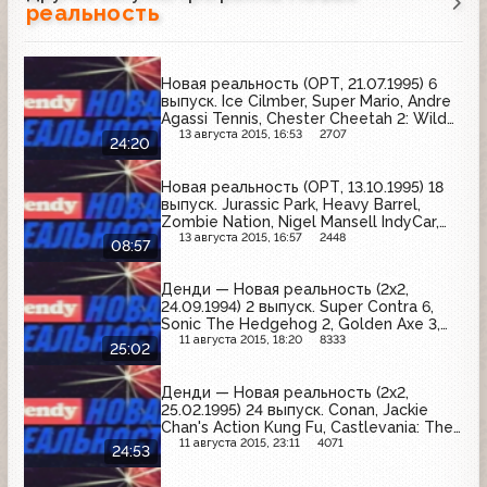
реальность
Новая реальность (ОРТ, 21.07.1995) 6
выпуск. Ice Cilmber, Super Mario, Andre
Agassi Tennis, Chester Cheetah 2: Wild
Wild Quest, Zool
13 августа 2015, 16:53
2707
24:20
Новая реальность (ОРТ, 13.10.1995) 18
выпуск. Jurassic Park, Heavy Barrel,
Zombie Nation, Nigel Mansell IndyCar,
The Humans
13 августа 2015, 16:57
2448
08:57
Денди — Новая реальность (2х2,
24.09.1994) 2 выпуск. Super Contra 6,
Sonic The Hedgehog 2, Golden Axe 3,
Mickey Mouse 3
11 августа 2015, 18:20
8333
25:02
Денди — Новая реальность (2х2,
25.02.1995) 24 выпуск. Conan, Jackie
Chan's Action Kung Fu, Castlevania: The
New Generation, Mortal Komat II, Biker
11 августа 2015, 23:11
4071
24:53
Mice From Mars