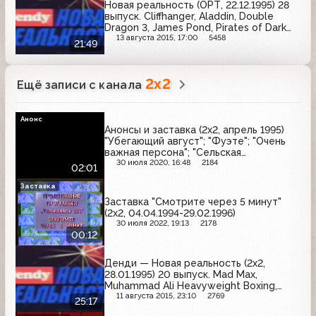
Новая реальность (ОРТ, 22.12.1995) 28
выпуск. Cliffhanger, Aladdin, Double
Dragon 3, James Pond, Pirates of Dark
Water, NHL '95
13 августа 2015, 17:00
5458
21:49
2x2
Ещё записи с канала
Анонс
Анонсы и заставка (2x2, апрель 1995)
"Убегающий август"; "Фуэте"; "Очень
важная персона"; "Сельская
учительница"; "Десять негритят"
30 июля 2020, 16:48
2184
02:01
Заставка
Заставка "Смотрите через 5 минут"
(2x2, 04.04.1994-29.02.1996)
30 июля 2022, 19:13
2178
00:12
Денди — Новая реальность (2х2,
28.01.1995) 20 выпуск. Mad Max,
Muhammad Ali Heavyweight Boxing,
Tale Spin, Wing Commander, Axelay
11 августа 2015, 23:10
2769
25:17
Stratofighter