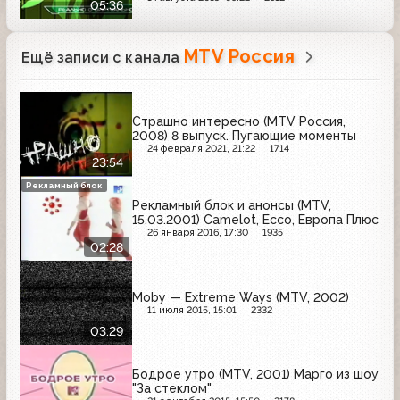
05:36
MTV Россия
Ещё записи с канала
Страшно интересно (MTV Россия,
2008) 8 выпуск. Пугающие моменты
24 февраля 2021, 21:22
1714
23:54
Рекламный блок
Рекламный блок и анонсы (MTV,
15.03.2001) Camelot, Ecco, Европа Плюс
26 января 2016, 17:30
1935
02:28
Moby — Extreme Ways (MTV, 2002)
11 июля 2015, 15:01
2332
03:29
Бодрое утро (MTV, 2001) Марго из шоу
"За стеклом"