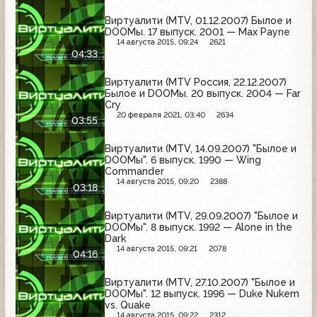
Виртуалити (MTV, 01.12.2007) Былое и
DOOМы. 17 выпуск. 2001 — Max Payne
14 августа 2015, 09:24
2621
04:33
Виртуалити (MTV Россия, 22.12.2007)
Былое и DOOMы. 20 выпуск. 2004 — Far
Cry
20 февраля 2021, 03:40
2634
03:55
Виртуалити (MTV, 14.09.2007) "Былое и
DOOМы". 6 выпуск. 1990 — Wing
Commander
14 августа 2015, 09:20
2388
03:18
Виртуалити (MTV, 29.09.2007) "Былое и
DOOМы". 8 выпуск. 1992 — Alone in the
Dark
14 августа 2015, 09:21
2078
04:16
Виртуалити (MTV, 27.10.2007) "Былое и
DOOМы". 12 выпуск. 1996 — Duke Nukem
vs. Quake
14 августа 2015, 09:22
2312