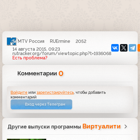
MTV Россия
RUErmine
2052
14 августа 2015, 09:23
rutracker.org/forum/viewtopic.php?t=1936068
Есть проблема?
0
Комментарии
Войдите
или
зарегистрируйтесь
, чтобы добавить
комментарий
Вход через Телеграм
Виртуалити
Другие выпуски программы