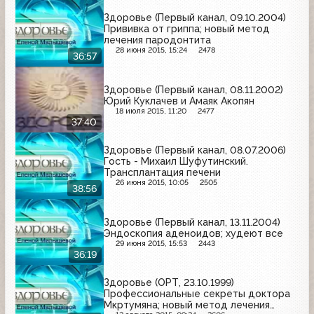
Здоровье (Первый канал, 09.10.2004)
Прививка от гриппа; новый метод
лечения пародонтита
28 июня 2015, 15:24
2478
36:57
Здоровье (Первый канал, 08.11.2002)
Юрий Куклачев и Амаяк Акопян
18 июля 2015, 11:20
2477
37:40
Здоровье (Первый канал, 08.07.2006)
Гость - Михаил Шуфутинский.
Трансплантация печени
26 июня 2015, 10:05
2505
38:56
Здоровье (Первый канал, 13.11.2004)
Эндоскопия аденоидов; худеют все
29 июня 2015, 15:53
2443
36:19
Здоровье (ОРТ, 23.10.1999)
Профессиональные секреты доктора
Мкртумяна; новый метод лечения