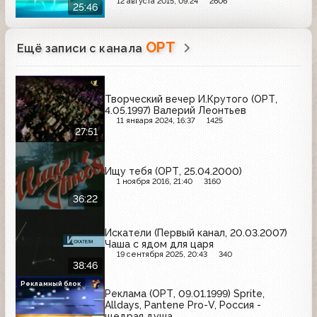
ожирения
12 августа 2015, 09:24
2606
25:46
ОРТ
Ещё записи с канала
Творческий вечер И.Крутого (ОРТ,
4.05.1997) Валерий Леонтьев
11 января 2024, 16:37
1425
27:51
Ищу тебя (ОРТ, 25.04.2000)
1 ноября 2016, 21:40
3160
36:22
Искатели (Первый канал, 20.03.2007)
Чаша с ядом для царя
19 сентября 2025, 20:43
340
38:46
Рекламный блок
Реклама (ОРТ, 09.01.1999) Sprite,
Alldays, Pantene Pro-V, Россия -
щедрая душа