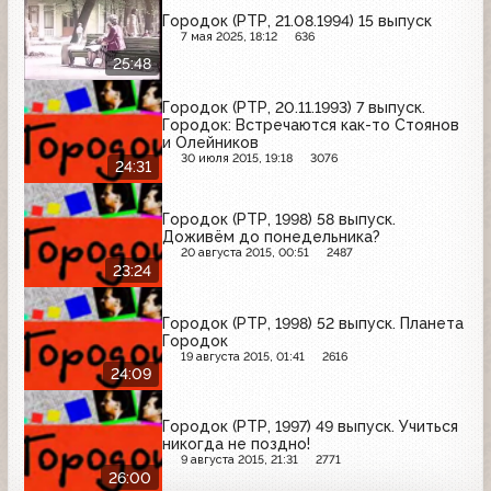
Городок (РТР, 21.08.1994) 15 выпуск
7 мая 2025, 18:12
636
25:48
Городок (РТР, 20.11.1993) 7 выпуск.
Городок: Встречаются как-то Стоянов
и Олейников
30 июля 2015, 19:18
3076
24:31
Городок (РТР, 1998) 58 выпуск.
Доживём до понедельника?
20 августа 2015, 00:51
2487
23:24
Городок (РТР, 1998) 52 выпуск. Планета
Городок
19 августа 2015, 01:41
2616
24:09
Городок (РТР, 1997) 49 выпуск. Учиться
никогда не поздно!
9 августа 2015, 21:31
2771
26:00