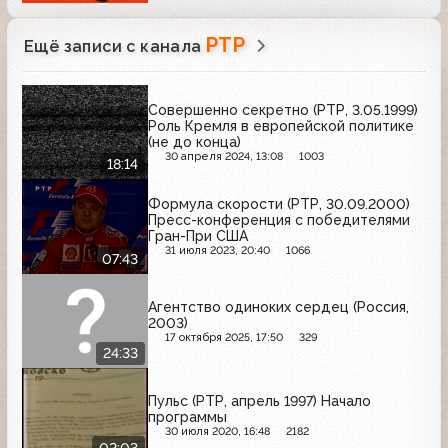
РТР
Ещё записи с канала
Совершенно секретно (РТР, 3.05.1999)
Роль Кремля в европейской политике
(не до конца)
30 апреля 2024, 13:08
1003
18:14
Формула скорости (РТР, 30.09.2000)
Пресс-конференция с победителями
Гран-При США
31 июля 2023, 20:40
1066
07:43
Агентство одиноких сердец (Россия,
2003)
17 октября 2025, 17:50
329
24:33
Пульс (РТР, апрель 1997) Начало
программы
30 июля 2020, 16:48
2182
02:03