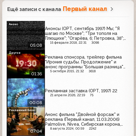
Первый канал
Ещё записи с канала
Анонс
Анонсы (ОРТ, сентябрь 1997) Мы; "Я
шагаю по Москве"; "Три тополя на
Плющихе"; "Огарёва, 6; Петровка, 38";
"Покровские ворота"; "Московские
15 февраля 2018, 22:31
3098
05:08
каникулы"; "Дом на Трубной"
Другое
Реклама спонсора, трейлер фильма
"Ирония судьбы. Продолжение" и
анонс программы "Большая разница"
(Первый канал, 01.01.2008)
5 октября 2015, 21:32
3618
01:36
Рекламная заставка (ОРТ, 1997) 22
21 апреля 2026, 22:19
75
00:08
Рекламный блок
Анонс фильма "Двойной форсаж" и
реклама (Первый канал, 11.03.2006)
Palmolive, Nivea, Сибирская корона,
Добрый, Толстяк, 32, Bagbier, Whiskas,
8 августа 2024, 00:59
2242
07:04
Биовиталь-гель, Baden, Bourjois, Olay,