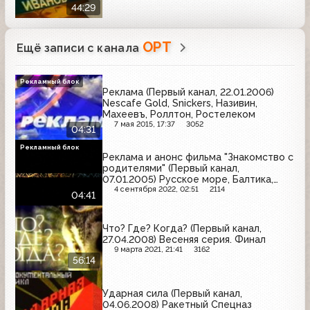
44:29
ОРТ
Ещё записи с канала
Рекламный блок
Реклама (Первый канал, 22.01.2006)
Nescafe Gold, Snickers, Називин,
Махеевъ, Роллтон, Ростелеком
7 мая 2015, 17:37
3052
04:31
Рекламный блок
Реклама и анонс фильма "Знакомство с
родителями" (Первый канал,
07.01.2005) Русское море, Балтика,
Blend-a-med, Coldrex, Johnson's Baby,
4 сентября 2022, 02:51
2114
04:41
Евросеть, Ярпиво, Pantene Pro-V,
Кальций D3-Никомед, Афлубин,
Heineken, Naturella
Что? Где? Когда? (Первый канал,
27.04.2008) Весеняя серия. Финал
9 марта 2021, 21:41
3162
56:14
Ударная сила (Первый канал,
04.06.2008) Ракетный Спецназ