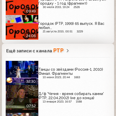
Городку - 1 год (фрагмент)
30 июля 2015, 19:24
2526
09:49
Городок (РТР, 1999) 65 выпуск. Я Вас
любил...
21 августа 2015, 00:51
3229
24:06
РТР
Ещё записи с канала
Танцы со звёздами (Россия-1, 2010)
Финал. Фрагменты
10 июня 2023, 20:44
1663
32:30
Д/ф 'Чечня - время собирать камни'
(РТР, 22.04.2002) (не до конца)
13 января 2023, 16:57
1588
07:52