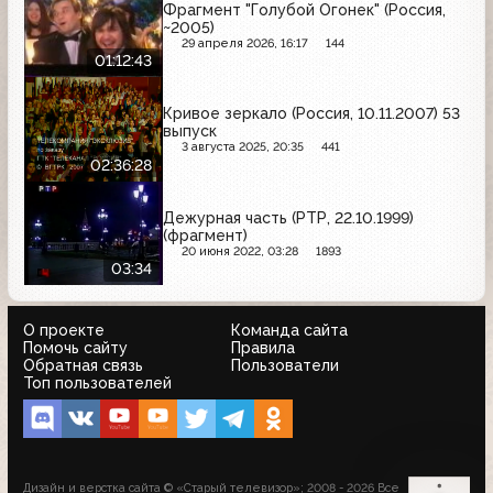
Фрагмент "Голубой Огонек" (Россия,
~2005)
29 апреля 2026, 16:17
144
01:12:43
Кривое зеркало (Россия, 10.11.2007) 53
выпуск
3 августа 2025, 20:35
441
02:36:28
Дежурная часть (РТР, 22.10.1999)
(фрагмент)
20 июня 2022, 03:28
1893
03:34
О проекте
Команда сайта
Помочь сайту
Правила
Обратная связь
Пользователи
Топ пользователей
Дизайн и верстка сайта © «Старый телевизор»; 2008 - 2026 Все