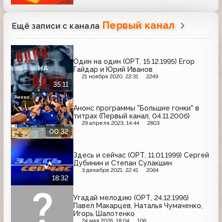
Первый канал
Ещё записи с канала
Один на один (ОРТ, 15.12.1995) Егор
Гайдар и Юрий Иванов
21 ноября 2020, 22:31
2249
35:11
Анонс
Анонс программы "Большие гонки" в
титрах (Первый канал, 04.11.2006)
29 апреля 2023, 14:44
2803
00:32
Здесь и сейчас (ОРТ, 11.01.1999) Сергей
Дубинин и Степан Сулакшин
3 декабря 2021, 22:41
2064
18:32
Угадай мелодию (ОРТ, 24.12.1996)
Павел Макарцев, Наталья Чумаченко,
Игорь Шалотенко
24 мая 2026, 18:04
106