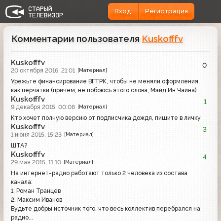
Вход
Регистрация
Комментарии пользователя
Kuskofffv
Kuskofffv
0
20 октября 2016, 21:01
[Материал]
Урежьте финансирование ВГТРК, чтобы не меняли оформления,
как перчатки (причем, не побоюсь этого слова, Мэйд Ин Чайна)
Kuskofffv
1
9 декабря 2015, 00:08
[Материал]
Кто хочет полную версию от подписчика дождя, пишите в личку
Kuskofffv
3
1 июня 2015, 15:23
[Материал]
ШТА?
Kuskofffv
4
29 мая 2015, 11:10
[Материал]
На интернет-радио работают только 2 человека из состава
канала:
1. Роман Транцев
2. Максим Иванов
Будьте добры источник того, что весь коллектив перебрался на
радио...