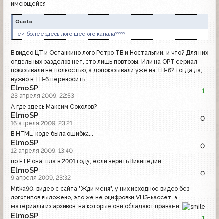
имеющейся
Quote
Тем более здесь лого шестого канала?????
В видео ЦТ и Останкино лого Ретро ТВ и Ностальгии, и что? Для них
отдельных разделов нет, это лишь повторы. Или на ОРТ сериал
показывали не полностью, а допоказывали уже на ТВ-6? тогда да,
нужно в ТВ-6 переносить
ElmoSP
1
23 апреля 2009, 22:53
А где здесь Максим Соколов?
ElmoSP
0
16 апреля 2009, 23:21
В HTML-коде была ошибка...
ElmoSP
0
12 апреля 2009, 13:40
по РТР она шла в 2001 году, если верить Википедии
ElmoSP
0
9 апреля 2009, 23:32
Mitka90, видео с сайта "Жди меня", у них исходное видео без
логотипов выложено, это же не оцифровки VHS-кассет, а
материалы из архивов, на которые они обладают правами.
ElmoSP
1