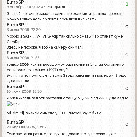
ElmoSP
3
8 октября 2009, 12:47
[Материал]
Это всё, конечно, замечательно, но если мы из разных городов,
можно только если по почте посылкой высылать...
ElmoSP
0
3 июля 2009, 22:20
Можно и SAT- (TV-, VHS-)Rip так сильно сжать, что станет хуже
CamRip'а.
Здесь не похоже, чтоб на камеру снимали
ElmoSP
0
3 июля 2009, 21:55
romul-2009
, как ты вообще можешь помнить 1 канал Останкино,
если родился только в 1997 году?!
Уж я и то не помню... что там в 3 года запомнить можно, в 4-5 ещё
куда ни шло.
ElmoSP
0
10 июня 2009, 15:36
Я уж выкладывал эти заставки с танцующими людьми, ну да ладно.
tol-dmitrij, в каком смысле у СТС "плохой звук" был?
ElmoSP
0
24 апреля 2009, 10:02
Если заставки разные, то лучше добавить эту версию к уже