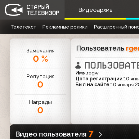
Видеоархив
Телетекст
Рекламные ролики
Расширенный поис
Пользователь
rge
Замечания
0 %
Имя:
regw
Репутация
Дата регистрации:
10 янв
0
Был на сайте:
10 января 2
Награды
0
7
Видео пользователя