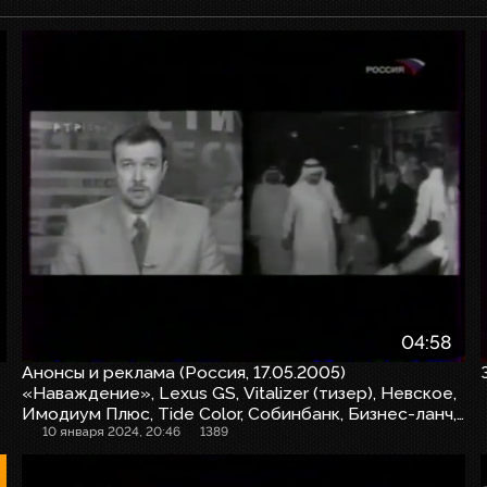
04:58
Анонсы и реклама (Россия, 17.05.2005)
«Наваждение», Lexus GS, Vitalizer (тизер), Невское,
Имодиум Плюс, Tide Color, Собинбанк, Бизнес-ланч,
Motorola V535, Renault Megane, Gillette Power Stripe,
10 января 2024, 20:46
1389
Lay's Max, Raid, Gösser, Пломбир «Холодильник»,
Заставка
«Боец»