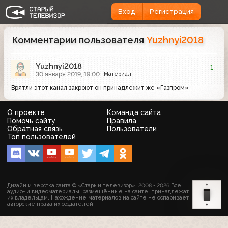
Вход
Регистрация
Комментарии пользователя
Yuzhnyi2018
Yuzhnyi2018
1
30 января 2019, 19:00
[Материал]
Врятли этот канал закроют он принадлежит же «Газпром»
О проекте
Команда сайта
Помочь сайту
Правила
Обратная связь
Пользователи
Топ пользователей
Дизайн и верстка сайта © «Старый телевизор»; 2008 - 2026 Все
аудио- и видеоматериалы, размещённые на сайте, принадлежат
их владельцам. Нахождение материалов на сайте не оспаривает
авторские права их создателей.