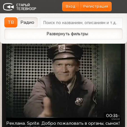
Вход
Регистрация
Найдено 8 записей
Дата эфира
Дата заливки
↓
ТВ
Радио
Развернуть фильтры
00:31
Реклама. Sprite. Добро пожаловать в органы, сынок!