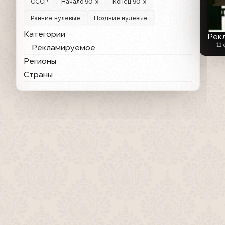
СССР
Начало 90-х
Конец 90-х
Ранние нулевые
Поздние нулевые
Категории
Рекл
11
Рекламируемое
Регионы
Страны