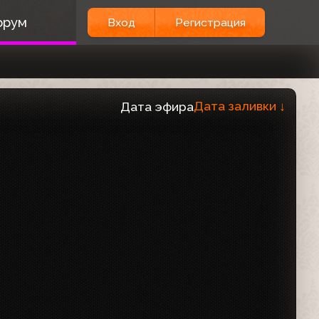
орум
Вход
Регистрация
Дата заливки
↓
Дата эфира