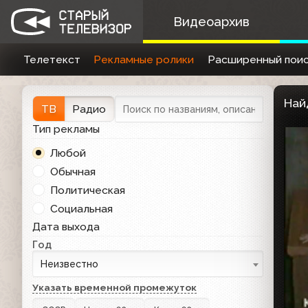
Видеоархив
Телетекст
Рекламные ролики
Расширенный поис
Най
ТВ
Радио
Тип рекламы
Любой
Обычная
Политическая
Социальная
Дата выхода
Год
Неизвестно
Указать временной промежуток