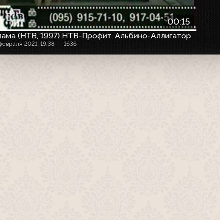
00:15
ама (НТВ, 1997) НТВ-Профит. Альбино-Аллигатор
 февраля 2021, 19:38
1636