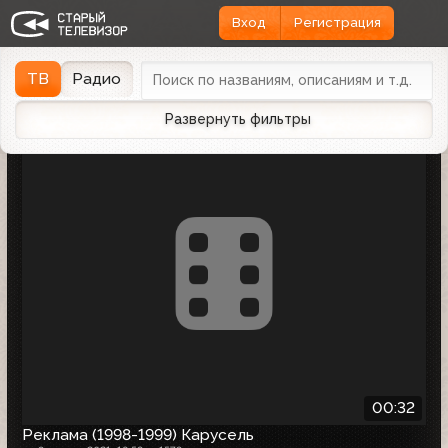
Вход
Регистрация
Найдена 1 запись
Дата эфира
Дата заливки
↓
ТВ
Радио
Развернуть фильтры
00:32
Реклама (1998-1999) Карусель