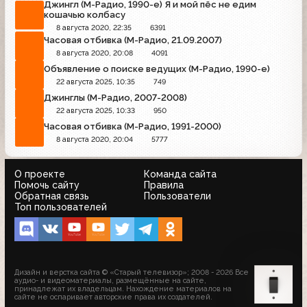
Джингл (М-Радио, 1990-е) Я и мой пёс не едим
кошачью колбасу
8 августа 2020, 22:35
6391
Часовая отбивка (М-Радио, 21.09.2007)
8 августа 2020, 20:08
4091
Объявление о поиске ведущих (М-Радио, 1990-е)
22 августа 2025, 10:35
749
Джинглы (М-Радио, 2007-2008)
22 августа 2025, 10:33
950
Часовая отбивка (М-Радио, 1991-2000)
8 августа 2020, 20:04
5777
О проекте
Команда сайта
Помочь сайту
Правила
Обратная связь
Пользователи
Топ пользователей
Дизайн и верстка сайта © «Старый телевизор»; 2008 - 2026 Все
аудио- и видеоматериалы, размещённые на сайте,
принадлежат их владельцам. Нахождение материалов на
сайте не оспаривает авторские права их создателей.