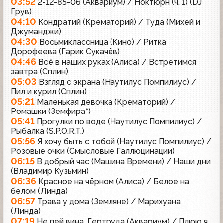
03:52
2-12-85-06 (Аквариум) / Ноктюрн (ч. 1) (DJ
Грув)
04:10
Кондратий (Крематорий) / Туда (Михей и
Джуманджи)
04:30
Восьмиклассница (Кино) / Ритка
Дорофеева (Гарик Сукачёв)
04:46
Всё в наших руках (Алиса) / Встретимся
завтра (Сплин)
05:03
Взгляд с экрана (Наутилус Помпилиус) /
Пил и курил (Сплин)
05:21
Маленькая девочка (Крематорий) /
Ромашки (Земфира*)
05:41
Прогулки по воде (Наутилус Помпилиус) /
Рыбалка (S.P.O.R.T.)
05:56
Я хочу быть с тобой (Наутилус Помпилиус) /
Розовые очки (Смысловые Галлюцинации)
06:15
В добрый час (Машина Времени) / Наши дни
(Владимир Кузьмин)
06:36
Красное на чёрном (Алиса) / Белое на
белом (Линда)
06:57
Трава у дома (Земляне) / Марихуана
(Линда)
07:19
Не пей вина, Гертруда (Аквариум) / Плюю я