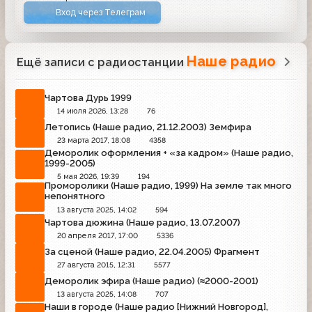
Вход через Телеграм
Наше радио
Ещё записи с радиостанции
Чартова Дурь 1999
14 июля 2026, 13:28
76
Летопись (Наше радио, 21.12.2003) Земфира
23 марта 2017, 18:08
4358
Деморолик оформления + «за кадром» (Наше радио,
1999-2005)
5 мая 2026, 19:39
194
Проморолики (Наше радио, 1999) На земле так много
непонятного
13 августа 2025, 14:02
594
Чартова дюжина (Наше радио, 13.07.2007)
20 апреля 2017, 17:00
5336
За сценой (Наше радио, 22.04.2005) Фрагмент
27 августа 2015, 12:31
5577
Деморолик эфира (Наше радио) (≈2000-2001)
13 августа 2025, 14:08
707
Наши в городе (Наше радио [Нижний Новгород],