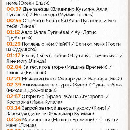
нема (Океан Ельзи)
00:37
Две звезды (Владимир Кузьмин, Алла
Пугачёва) / Не звезда (Мумий Тролль)
00:56
С тобой и без тебя (Алла Пугачёва) / Без
тебя (Линда)
01:12
Алло (Алла Пугачёва) / Ау (Ляпис
Трубецкой)
01:29
Поплачь о нём (ЧайФ) / Беги от меня (Гости
из будущего)
01:47
Я хочу быть с тобой (Наутилус Помпилиус) /
Я не могу (Линда)
02:04
За тех, кто в море (Машина Времени) /
Плюю я (Кирпичи)
02:21
Мочалкин блюз (Аквариум) / Варвара (Би-2)
02:39
Алюминиевые огурцы (Кино) / Сука-любовь
(Михей и Джуманджи)
02:57
Открытие (Браво, Жанна Агузарова) /
Кострома (Иван Купала)
03:14
Закрой за мной дверь, я ухожу (Кино) /
Зачем уходишь ты (Владимир Кузьмин)
03:35
Марионетки (Машина Времени) / Отпусти
меня (Линда)