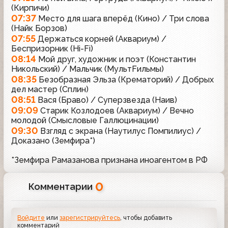
(Кирпичи)
07:37
Место для шага вперёд (Кино) / Три слова
(Найк Борзов)
07:55
Держаться корней (Аквариум) /
Беспризорник (Hi-Fi)
08:14
Мой друг, художник и поэт (Константин
Никольский) / Мальчик (МультFильмы)
08:35
Безобразная Эльза (Крематорий) / Добрых
дел мастер (Сплин)
08:51
Вася (Браво) / Суперзвезда (Наив)
09:09
Старик Козлодоев (Аквариум) / Вечно
молодой (Смысловые Галлюцинации)
09:30
Взгляд с экрана (Наутилус Помпилиус) /
Доказано (Земфира*)
*Земфира Рамазанова признана иноагентом в РФ
0
Комментарии
Войдите
или
зарегистрируйтесь
, чтобы добавить
комментарий