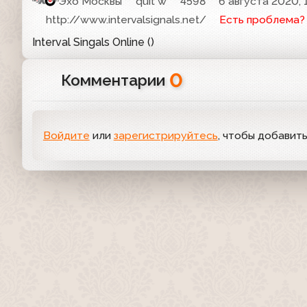
Эхо Москвы
quit w
4598
6 августа 2020, 
http://www.intervalsignals.net/
Есть проблема?
Interval Singals Online ()
0
Комментарии
Войдите
или
зарегистрируйтесь
, чтобы добавит