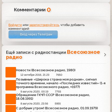
0
Комментарии
Войдите
или
зарегистрируйтесь
, чтобы добавить
комментарий
Вход через Телеграм
Всесоюзное
Ещё записи с радиостанции
радио
Новости (Всесоюзное радио, 1980)
12 октября 2016, 21:23
7650
Позывные «Широка страна моя родная», сигнал
точного времени, начало «Последних известий» (1-я
программа Всесоюзного радио, ≈1977)
9 августа 2020, 00:19
7793
Обращение ГКЧП СССР (Всесоюзное радио,
18.08.1991)
8 августа 2020, 23:56
5955
C добрым утром! (Всесоюзное радио, 01.09.1979)