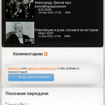
Александр Дюков про
коллаборационизм
8.10.2008
25 мая 2022, 17:50
1856
Революции и роль случая в их истории
Март 2007
11 мая 2015, 17:08
2698
12:43
0
Комментарии
Войдите
или
зарегистрируйтесь
, чтобы добавить
комментарий
Вход через Телеграм
Похожие передачи