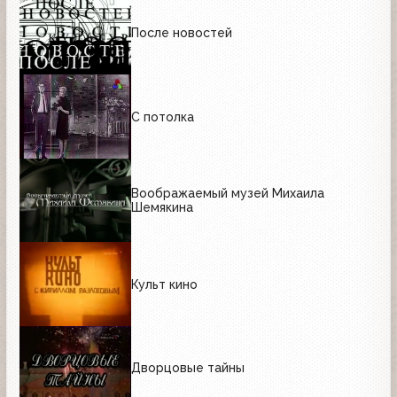
После новостей
С потолка
Воображаемый музей Михаила
Шемякина
Культ кино
Дворцовые тайны