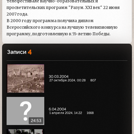
телефестивале научно-образовательных и
просветительских программ "Разум. XXI век" 22 июня
2007 года.
В 2000 году программа получила диплом
Всероссийского конкурса на лучшую телевизионную
программу, подготовленную к 55-летию Победы.
4
Записи
30.03.2004
27 октября 2024, 00:28
807
6.04.2004
1 апреля 2024, 14:22
1668
24:53