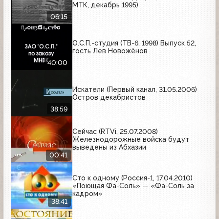
МТК, декабрь 1995)
06:15
О.С.П.-студия (ТВ-6, 1998) Выпуск 52,
гость Лев Новожёнов
40:00
Искатели (Первый канал, 31.05.2006)
Остров декабристов
38:59
Сейчас (RTVi, 25.07.2008)
Железнодорожные войска будут
выведены из Абхазии
00:41
Сто к одному (Россия-1, 17.04.2010)
«Поющая Фа-Соль» — «Фа-Соль за
кадром»
38:41