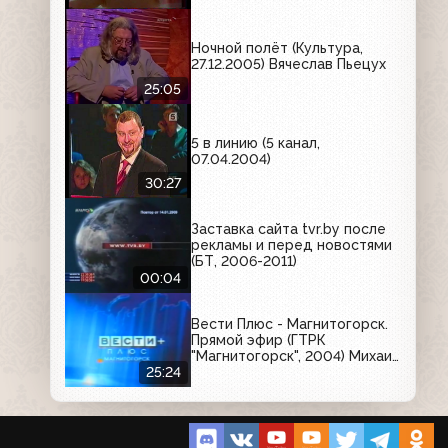
Ночной полёт (Культура,
27.12.2005) Вячеслав Пьецух
25:05
5 в линию (5 канал,
07.04.2004)
30:27
Заставка сайта tvr.by после
рекламы и перед новостями
(БТ, 2006-2011)
00:04
Вести Плюс - Магнитогорск.
Прямой эфир (ГТРК
"Магнитогорск", 2004) Михаил
Сафронов
25:24