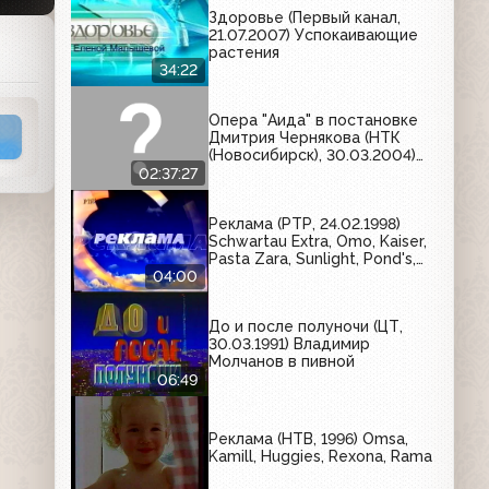
Здоровье (Первый канал,
21.07.2007) Успокаивающие
растения
34:22
Опера "Аида" в постановке
Дмитрия Чернякова (НТК
(Новосибирск), 30.03.2004)
(ч.б.)
02:37:27
Реклама (РТР, 24.02.1998)
Schwartau Extra, Omo, Kaiser,
Pasta Zara, Sunlight, Pond's,
Цветы России, Domestos,
04:00
Snickers
До и после полуночи (ЦТ,
30.03.1991) Владимир
Молчанов в пивной
06:49
Реклама (НТВ, 1996) Omsa,
Kamill, Huggies, Rexona, Rama