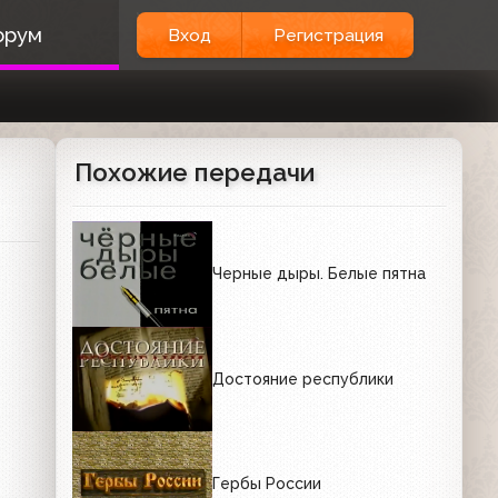
орум
Вход
Регистрация
Похожие передачи
Черные дыры. Белые пятна
Достояние республики
Гербы России