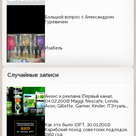
Большой вопрос с Александром
Гуревичем
Изабель
Случайные записи
Анонс и реклама (Первый канал,
04.02.2006) Maggi, Nescafe, Londa,
Avon, Gillette, Garnier, Kinder, Л'Этуаль,
MaxFactor, Red Bull, Samsung, Prestige,
07:07
Vichy, Аспирин Комплекс, Газпром,
Эльдорадо, Ростелеком, Eclipse,
Как это было (ОРТ, 30.01.2001)
Даниссимо
Карибский поход советских подлодок.
1962 год