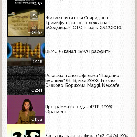
34:57
Житие святителя Спиридона
Тримифунтского. Тележурнал
«Седмица» (СТС-Рязань; 25.12.2010)
01:57
DEMO (6 канал, 1997) Граффити
12:18
Реклама и анонс фильма "Падение
Берлина" (НТВ, май 2002) Friskies,
Очаково, Боржоми, Maggi, Nescafe
02:41
Программа передач (РТР, 1996)
Фрагмент
01:53
Заставка начала эфира (2x2, 04.04.1994-