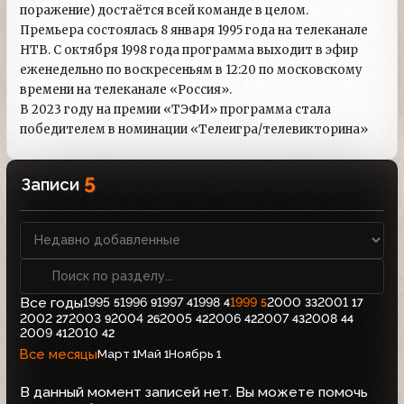
поражение) достаётся всей команде в целом.
Премьера состоялась 8 января 1995 года на телеканале
НТВ. С октября 1998 года программа выходит в эфир
еженедельно по воскресеньям в 12:20 по московскому
времени на телеканале «Россия».
В 2023 году на премии «ТЭФИ» программа стала
победителем в номинации «Телеигра/телевикторина»
5
Записи
Все годы
1995
1996
1997
1998
1999
2000
2001
5
9
4
4
5
33
17
2002
2003
2004
2005
2006
2007
2008
27
9
26
42
42
43
44
2009
2010
41
42
Все месяцы
Март
Май
Ноябрь
1
1
1
В данный момент записей нет. Вы можете помочь