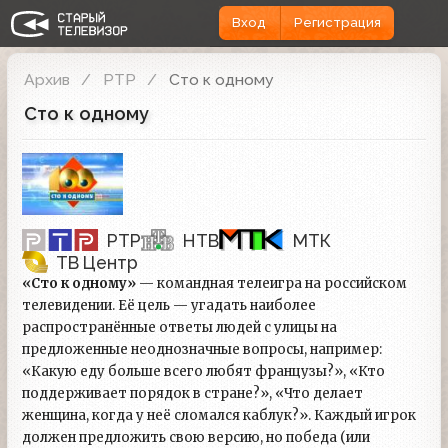
Вход
Регистрация
Архив
РТР
Сто к одному
Сто к одному
РТР
НТВ
МТК
ТВ Центр
«Сто к одному»
— командная телеигра на российском
телевидении. Её цель — угадать наиболее
распространённые ответы людей с улицы на
предложенные неоднозначные вопросы, например:
«Какую еду больше всего любят французы?», «Кто
поддерживает порядок в стране?», «Что делает
женщина, когда у неё сломался каблук?». Каждый игрок
должен предложить свою версию, но победа (или