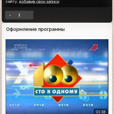
сайту,
добавив свои записи
‹
1
›
Оформление программы
01:38