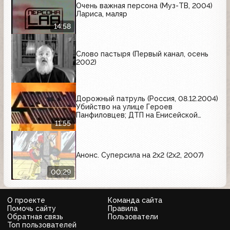
Очень важная персона (Муз-ТВ, 2004)
Лариса, маляр
14:58
Слово пастыря (Первый канал, осень
2002)
Дорожный патруль (Россия, 08.12.2004)
Убийство на улице Героев
Панфиловцев; ДТП на Енисейской
улице; ДТП на Молодогвардейской
11:55
улице
Анонс. Суперсила на 2x2 (2x2, 2007)
00:29
О проекте
Команда сайта
Помочь сайту
Правила
Обратная связь
Пользователи
Топ пользователей