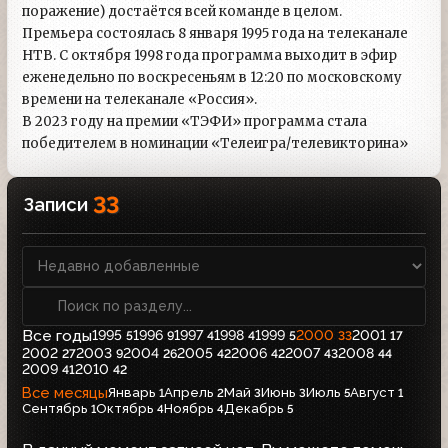
поражение) достаётся всей команде в целом.
Премьера состоялась 8 января 1995 года на телеканале
НТВ. С октября 1998 года программа выходит в эфир
еженедельно по воскресеньям в 12:20 по московскому
времени на телеканале «Россия».
В 2023 году на премии «ТЭФИ» программа стала
победителем в номинации «Телеигра/телевикторина»
33
Записи
Все годы
1995
1996
1997
1998
1999
2000
2001
5
9
4
4
5
33
17
2002
2003
2004
2005
2006
2007
2008
27
9
26
42
42
43
44
2009
2010
41
42
Все месяцы
Январь
Апрель
Май
Июнь
Июль
Август
1
2
3
3
5
1
Сентябрь
Октябрь
Ноябрь
Декабрь
1
4
4
5