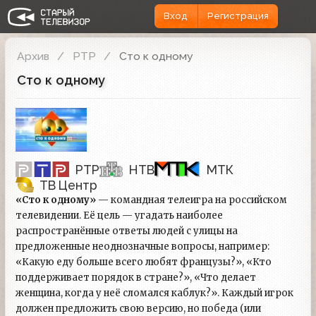
Вход
Регистрация
Архив
РТР
Сто к одному
Сто к одному
РТР
НТВ
МТК
ТВ Центр
«Сто к одному»
— командная телеигра на российском
телевидении. Её цель — угадать наиболее
распространённые ответы людей с улицы на
предложенные неоднозначные вопросы, например:
«Какую еду больше всего любят французы?», «Кто
поддерживает порядок в стране?», «Что делает
женщина, когда у неё сломался каблук?». Каждый игрок
должен предложить свою версию, но победа (или