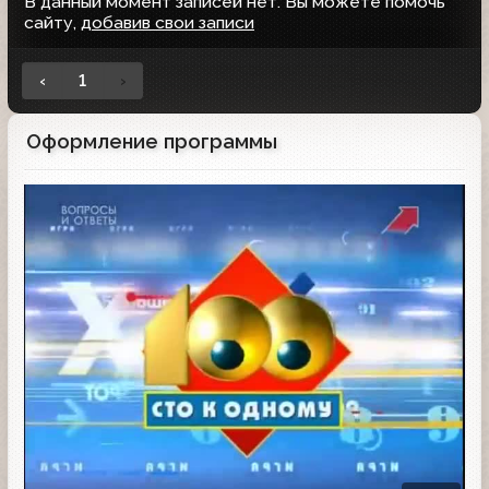
В данный момент записей нет. Вы можете помочь
сайту,
добавив свои записи
‹
1
›
Оформление программы