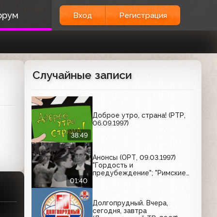
орум
Вход
Регистрация
Случайные записи
Доброе утро, страна! (РТР,
06.09.1997)
38:49
Анонсы (ОРТ, 09.03.1997)
"Гордость и
предубеждение"; "Римские
каникулы"
01:40
Долгопрудный. Вчера,
сегодня, завтра