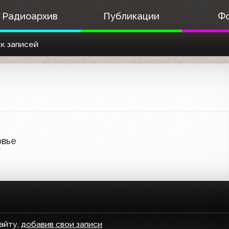
Радиоархив
Публикации
Ф
к записей
овье
айту,
добавив свои записи