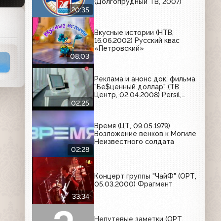
(Долгопрудный ТВ, 2007)
20:35
Вкусные истории (НТВ,
16.06.2002) Русский квас
«Петровский»
08:03
Реклама и анонс док. фильма
"Бе$ценный доллар" (ТВ
Центр, 02.04.2008) Persil,
Эльдорадо, Sony Ericsson,
02:25
Rich, Вольтарен Эмульгель
Время (ЦТ, 09.05.1979)
Возложение венков к Могиле
Неизвестного солдата
02:28
Концерт группы "ЧайФ" (ОРТ,
05.03.2000) Фрагмент
33:34
Непутевые заметки (ОРТ,