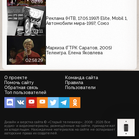
02:59
Реклама (НТВ, 17.05.1997) Elite, Mobil 1,
Автомобили мира-1997, Союз
01:11
Маркиза (ГТРК Саратов, 2005)
Телеигра. Елена Яковлева
02:58:29
О проекте
Команда сайта
Помочь сайту
Правила
Обратная связь
Пользователи
Топ пользователей
Дизайн и верстка сайта © «Старый телевизор»; 2008 - 2026 Все
аудио- и видеоматериалы, размещённые на сайте, принадлежат
их владельцам. Нахождение материалов на сайте не оспаривает
авторские права их создателей.