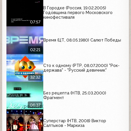
В Городке (Россия, 19.02.2005)
Годовщина первого Московского
кинофестиваля
07:57
Время (ЦТ, 08.05.1980) Салют Победы
02:21
Сто к одному (РТР, 08.07.2000) "Рок-
держава" - "Русский девичник"
32:32
Без рецепта (НТВ, 25.03.2000)
Фрагмент
06:37
Суперстар (НТВ, 2008) Виктор
Салтыков - Маркиза