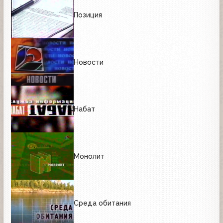
Позиция
Новости
Набат
Монолит
Среда обитания