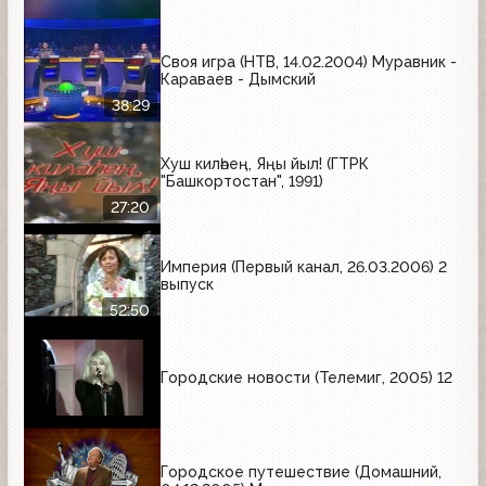
Своя игра (НТВ, 14.02.2004) Муравник -
Караваев - Дымский
38:29
Хуш киләһең, Яңы йыл! (ГТРК
"Башкортостан", 1991)
27:20
Империя (Первый канал, 26.03.2006) 2
выпуск
52:50
Городские новости (Телемиг, 2005) 12
Городское путешествие (Домашний,