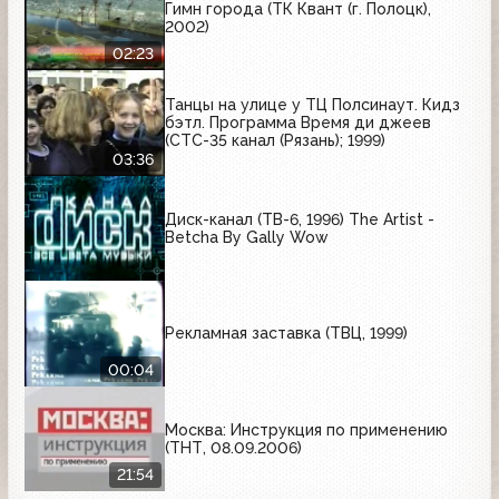
Гимн города (ТК Квант (г. Полоцк),
2002)
02:23
Танцы на улице у ТЦ Полсинаут. Кидз
бэтл. Программа Время ди джеев
(СТС-35 канал (Рязань); 1999)
03:36
Диск-канал (ТВ-6, 1996) The Artist -
Betcha By Gally Wow
Рекламная заставка (ТВЦ, 1999)
00:04
Москва: Инструкция по применению
(ТНТ, 08.09.2006)
21:54