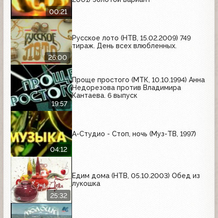
00:21
Русское лото (НТВ, 15.02.2009) 749
тираж. День всех влюбленных.
26:00
Проще простого (МТК, 10.10.1994) Анна
Недорезова против Владимира
Кантаева. 6 выпуск
19:57
А-Студио - Стоп, ночь (Муз-ТВ, 1997)
04:12
Едим дома (НТВ, 05.10.2003) Обед из
лукошка
25:32