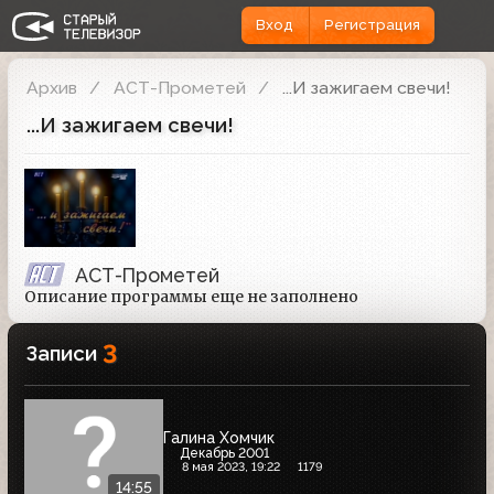
Вход
Регистрация
Архив
АСТ-Прометей
...И зажигаем свечи!
...И зажигаем свечи!
АСТ-Прометей
Описание программы еще не заполнено
3
Записи
Галина Хомчик
Декабрь 2001
8 мая 2023, 19:22
1179
14:55