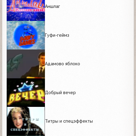
Аншлаг
Гуфи-геймз
Адамово яблоко
Добрый вечер
Титры и спецэффекты