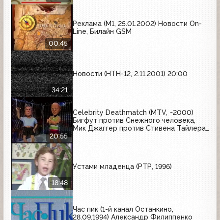
Реклама (М1, 25.01.2002) Новости On-
Line, Билайн GSM
00:45
Новости (НТН-12, 2.11.2001) 20:00
34:21
Celebrity Deathmatch (MTV, ~2000)
Бигфут против Снежного человека,
Мик Джаггер против Стивена Тайлера,
Дэвид Леттерман против Дж
20:55
Устами младенца (РТР, 1996)
18:48
Час пик (1-й канал Останкино,
28.09.1994) Александр Филиппенко