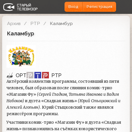
Вход
Регистрация
Архив
РТР
Каламбур
Каламбур
ОРТ
РТР
Актёрский коллектив программы, состоявший из пяти
человек, был образован после слияния комик-трио
«Магазин Фу»
(Сергей Гладков, Татьяна Иванова и Вадим
Набоков)
и дуэта «Сладкая жизнь»
(Юрий Стыцковский и
Алексей Агопьян)
. Юрий Стыцковский также являлся
режиссёром программы.
Участники комик-трио «Магазин Фу» и дуэта «Сладкая
жизнь» познакомились на съёмках юмористического