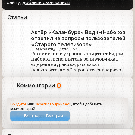
сайту,
добавив свои записи
Статьи
Актёр «Каламбура» Вадим Набоков
ответил на вопросы пользователей
«Старого телевизора»
14 мая 2013
31312
18
Российский и украинский артист Вадим
Набоков, исполнитель роли Морячка в
«Деревне дураков», рассказал
пользователям «Старого телевизора» о
чуть было не случившемся возрождении
«Каламбура» и будущем проекта в
0
Комментарии
интернете.snowbars97: Что привело вас в
«Каламбур»?Призвание.Xottabi4: Кто ваш
любимый герой в «Каламбуре»?Их много.
Войдите
или
зарегистрируйтесь
, чтобы добавить
комментарий
Вход через Телеграм