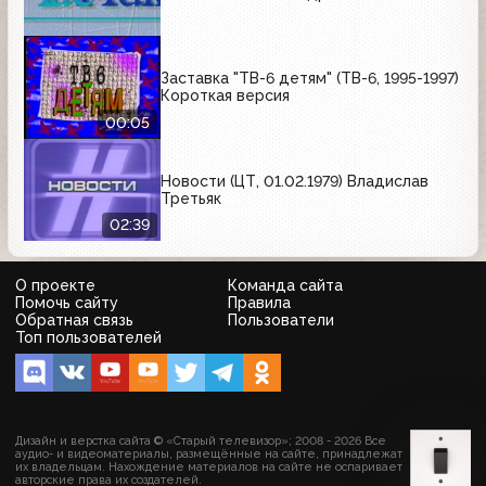
Заставка "ТВ-6 детям" (ТВ-6, 1995-1997)
Короткая версия
00:05
Новости (ЦТ, 01.02.1979) Владислав
Третьяк
02:39
О проекте
Команда сайта
Помочь сайту
Правила
Обратная связь
Пользователи
Топ пользователей
Дизайн и верстка сайта © «Старый телевизор»; 2008 - 2026 Все
аудио- и видеоматериалы, размещённые на сайте, принадлежат
их владельцам. Нахождение материалов на сайте не оспаривает
авторские права их создателей.