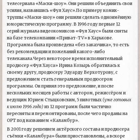
телесериала «Маски-шоу». Они решили объединить свои
усилия, назвавшись «Фул Хаус».По примеру комик-
труппы «Маски-шоу» они решили сделать одноимённую
юмористическую программу. В 1996 году первые 12
серий журнала видеокомиксов «Фул Хаус» были сняты
на базе телекомпании «Приват-TV» в Харькове.
Программа была произведена «без заказчика», то есть
без рекомендации и пожеланий какого-либо
телеканала.Через некоторое время исполнительный
продюсер «Фул Хауса» Ирина Козырь обратилась к
своему другу, продюсеру Эдуарду Верхотурову, с
предложением стать генеральным продюсером
программы. Он принял это предложение, и после
нескольких месяцев работы с автором, режиссёром и
ведущим Юрием Стыцковским, 5 пилотных
(уже готовых
к июлю 1996 года)
из 12 программ были частично
пересняты и перемонтированы, после чего проданы на
ОРТ под названием «Каламбур».
В 2001 году решением актёрского состава и продюсера
съёмки «Каламбура» были приостановлены, а вскоре