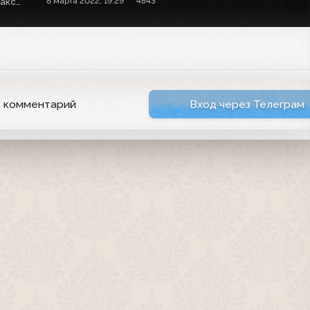
Собственная оцифровка. VHSRip. Кассету предоставил Максим Любушкин (mchk11)
8 марта 2022, 19:29
4843
ь комментарий
Вход через Телеграм