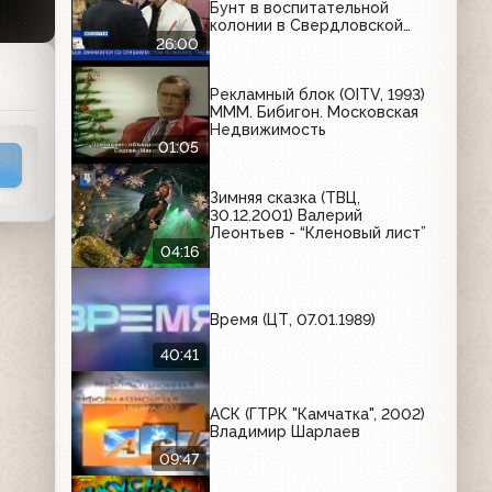
Бунт в воспитательной
колонии в Свердловской
области; приговор по делу о
26:00
пожаре Сбербанка во
Владивостоке
Рекламный блок (OITV, 1993)
МММ. Бибигон. Московская
Недвижимость
01:05
Зимняя сказка (ТВЦ,
30.12.2001) Валерий
Леонтьев - “Кленовый лист”
04:16
Время (ЦТ, 07.01.1989)
40:41
АСК (ГТРК "Камчатка", 2002)
Владимир Шарлаев
09:47