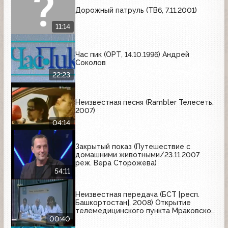
Дорожный патруль (ТВ6, 7.11.2001)
11:14
Час пик (ОРТ, 14.10.1996) Андрей
Соколов
22:23
Неизвестная песня (Rambler Телесеть,
2007)
04:14
Закрытый показ (Путешествие с
домашними животными/23.11.2007
реж. Вера Сторожева)
54:11
Неизвестная передача (БСТ [респ.
Башкортостан], 2008) Открытие
телемедицинского пункта Мраковской
Центральной Республиканской
00:40
Больницы