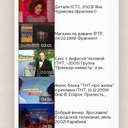
Детали (СТС, 2003) Яна
Чурикова (фрагмент)
Магазин на диване (РТР,
04.02.1999) Фрагмент
02:01
Секс с Анфисой Чеховой
(ТНТ, ~2005) Группа
“Премьер-министр” и их
фанатки
03:09
Анонс блока "ТНТ-про жизнь"
и реклама (ТНТ, 15.12.2006)
Oral-B, Eclipse, Прелесть,
Philips, Ferrero Rocher, Zewa,
04:56
Puma
Добрый вечер, Ярославль!
(Городской телеканал, июль
2002) Карабиха
24:18