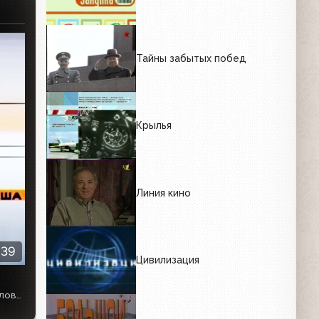
Тайны забытых побед
Крылья
Линия кино
:39
Цивилизация
<br /><br /> Оказывается, лицо достоверно отражает человеческую сущность. Колебательные процессы мозга, генерирующего электромагнитные волны, давно изучены. А теперь известно, что любые процессы, происходящие в нашем мозге, как в зеркале, отражаются на лице. Ученые психо-физики "научили" компьютер точно измерять и оценивать фазовый портрет лица и на его основании давать человеку не просто его точный психологический портрет, но и рекомендации по выбору профессии, уклада жизни и даже спутника. За 10 минут по своему лицу вы узнаете о себе больше, чем некоторые смогут понять и за всю жизнь. Метод точен и беспощаден. Может ли этот человек стать большим политиком? Пожалуйста, получите ответ. Каждая психологическая школа трактует личность по своим законам. Цифровая психология – первый шаг к объединению и, как следствие, более объективной оценке характера и возможностей человека и его места в окружающем мире. Дух и ум, интуиция и сознание, созидание и разрушение – четыре начала, которые влияют на нашу психику. Какое место в мире вечных ценностей займет человек - каждый выбирает сам.