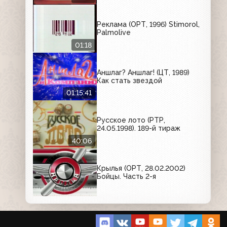
Реклама (ОРТ, 1996) Stimorol,
Palmolive
01:18
Аншлаг? Аншлаг! (ЦТ, 1989)
Как стать звездой
01:15:41
Русское лото (РТР,
24.05.1998). 189-й тираж
40:06
Крылья (ОРТ, 28.02.2002)
Бойцы. Часть 2-я