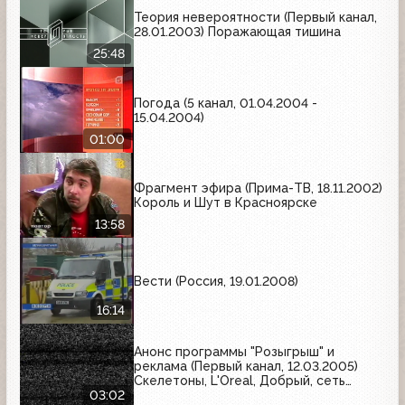
Теория невероятности (Первый канал,
28.01.2003) Поражающая тишина
25:48
Погода (5 канал, 01.04.2004 -
15.04.2004)
01:00
Фрагмент эфира (Прима-ТВ, 18.11.2002)
Король и Шут в Красноярске
13:58
Вести (Россия, 19.01.2008)
16:14
Анонс программы "Розыгрыш" и
реклама (Первый канал, 12.03.2005)
Скелетоны, L'Oreal, Добрый, сеть
магазинов "Кенгуру", Интер-Мост
03:02