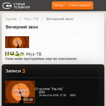
Вход
Регистрация
Архив
Муз-ТВ
Вечерний звон
Вечерний звон
Муз-ТВ
Описание программы еще не заполнено
3
Записи
О группе "На-На"
1999
24 августа 2016, 17:35
2820
00:48