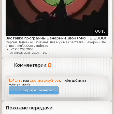
00:15
Заставка программы Вечерний Звон (Муз ТВ, 2000)
Сергей Педченко. Оригинальная музыка к заставке "Вечерний Звон" на канале "Муз ТВ" 1999
e-mail: snuf2000@yandex.ru
tel: +7 916 263 2865
20 апреля 2026, 22:29
107
0
Комментарии
Войдите
или
зарегистрируйтесь
, чтобы добавить
комментарий
Вход через Телеграм
Похожие передачи