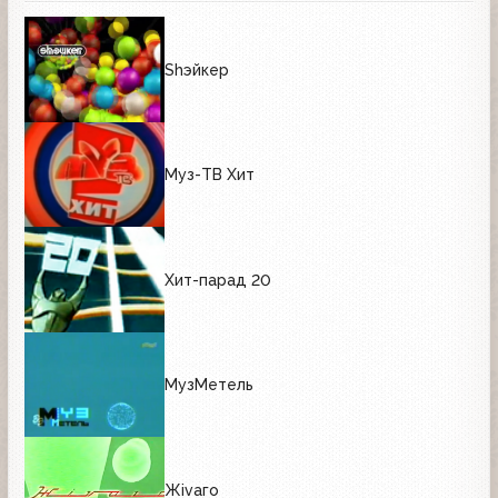
Shэйкер
Муз-ТВ Хит
Хит-парад 20
МузМетель
Жivаго