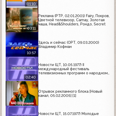
01:10
Реклама (РТР, 02.01.2001) Fairy, Покров,
Цветной телевизор, Camay, Золотая
чаша, Head&Shoulders, Рондо, Secret
03:11
Здесь и сейчас (ОРТ, 09.03.2000)
Владимир Кофман
10:57
Новости (ЦТ, 10.05.1977) II
международный фестиваль
телевизионных программ о народном
творчестве "Радуга"
02:40
Отрывок рекламного блока [Новый
канал, 05.02.2005] [1]
Новости (ЦТ, 15.07.1977) Молодые