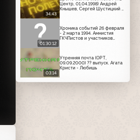
Центр, 01.04.1998) Андрей
Кнышев, Сергей Шустицкий и
Леонид Сергеев
34:43
Хроника событий 26 февраля
- 2 марта 1994. Амнистия
ГКЧПистов и участников
событий октября 1993
01:30:12
Утренняя почта (ОРТ,
09.09.2000) ?? выпуск. Агата
Кристи - Любишь
03:14