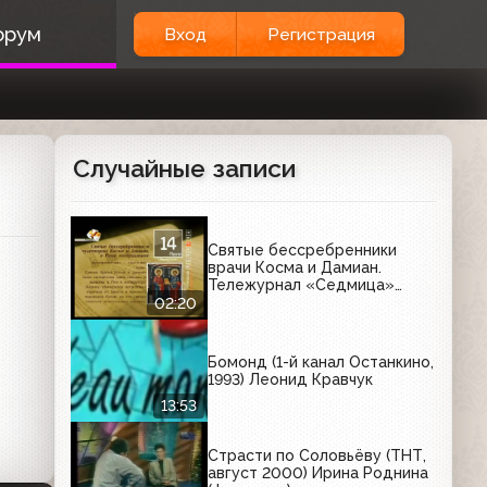
орум
Вход
Регистрация
Случайные записи
Святые бессребренники
врачи Косма и Дамиан.
Тележурнал «Седмица»
(СТС-Рязань; 14.06.2010?)
02:20
Бомонд (1-й канал Останкино,
1993) Леонид Кравчук
13:53
Страсти по Соловьёву (ТНТ,
август 2000) Ирина Роднина