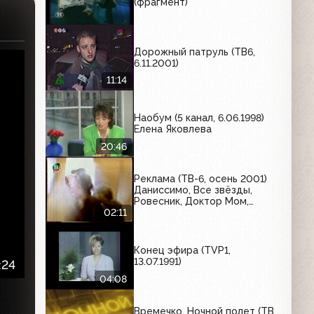
(фрагмент)
Дорожный патруль (ТВ6,
6.11.2001)
11:14
Наобум (5 канал, 6.06.1998)
Елена Яковлева
20:46
Реклама (ТВ-6, осень 2001)
Даниссимо, Все звёзды,
Ровесник, Доктор Мом,
Indesit, Bio-Max
02:11
Конец эфира (TVP1,
13.07.1991)
:24
04:08
Времечко. Ночной полет (ТВ